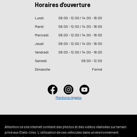
Horaires d'ouverture
Lundi
08
:
00 - 12
:
00 / 14
:
00 - 18
:
00
Mardi
08
:
00 - 12
:
00 / 14
:
00 - 18
:
00
Mercredi
08
:
00 - 12
:
00 / 14
:
00 - 18
:
00
Jeudi
08
:
00 - 12
:
00 / 14
:
00 - 18
:
00
Vendredi
08
:
00 - 12
:
00 / 14
:
00 - 18
:
00
Samedi
09
:
00 - 12
:
00
Dimanche
Fermé
Mentions légales
Attention ce site internet contient des photos et des vidéos réalisées sur terrain
privé aux Etats-Unis. L'utilisation de ces véhicules dans un environnement