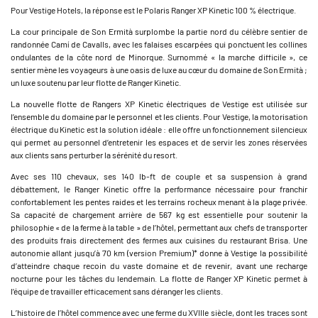
Pour Vestige Hotels, la réponse est le Polaris Ranger XP Kinetic 100 % électrique.
La cour principale de Son Ermità surplombe la partie nord du célèbre sentier de
randonnée Camí de Cavalls, avec les falaises escarpées qui ponctuent les collines
ondulantes de la côte nord de Minorque. Surnommé « la marche difficile », ce
sentier mène les voyageurs à une oasis de luxe au cœur du domaine de Son Ermità ;
un luxe soutenu par leur flotte de Ranger Kinetic.
La nouvelle flotte de Rangers XP Kinetic électriques de Vestige est utilisée sur
l’ensemble du domaine par le personnel et les clients. Pour Vestige, la motorisation
électrique du Kinetic est la solution idéale : elle offre un fonctionnement silencieux
qui permet au personnel d’entretenir les espaces et de servir les zones réservées
aux clients sans perturber la sérénité du resort.
Avec ses 110 chevaux, ses 140 lb-ft de couple et sa suspension à grand
débattement, le Ranger Kinetic offre la performance nécessaire pour franchir
confortablement les pentes raides et les terrains rocheux menant à la plage privée.
Sa capacité de chargement arrière de 567 kg est essentielle pour soutenir la
philosophie « de la ferme à la table » de l’hôtel, permettant aux chefs de transporter
des produits frais directement des fermes aux cuisines du restaurant Brisa. Une
autonomie allant jusqu’à 70 km (version Premium)* donne à Vestige la possibilité
d’atteindre chaque recoin du vaste domaine et de revenir, avant une recharge
nocturne pour les tâches du lendemain. La flotte de Ranger XP Kinetic permet à
l’équipe de travailler efficacement sans déranger les clients.
L’histoire de l’hôtel commence avec une ferme du XVIIIe siècle, dont les traces sont