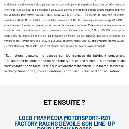
enrichissants qui invitent à vivre pleinement les sports de plein air depuis sa fondation en 1954. Avec un
chiffre d’affaires annuel de 8,6 milliards $ en 2022, la gamme de produits de haute qualité Polaris comprend
les véhicules tout-terrain RANGER, RZR, GENERAL, SPORTSMAN ; les motos de moyenne et grosse
®
®
cylindrées INDIAN MOTORCYCLE
; le roadster trois roues SLINGSHOT
ainsi que les motoneiges POLARIS ;
et les bateaux Bennington, leader sur le marché des bateaux ‘pontons’. Polaris améliore l'expérience de
conduite avec des vêtements, des accessoires avec les marques KLIM, 509 et KOLPIN, ainsi qu'un
portefeuille de pièces de rechange. La présence de Polaris sur les marchés adjacents comprend les
véhicules tout-terrain militaires POLARIS DEFENSE et commerciaux GOUPIL, et les voitures légères AIXAM.
Fièrement basé au Minnesota, Polaris est présent dans plus de 100 pays à travers le monde.
*Estimations d’autonomie basées sur les données du fabricant concernant
l’utilisation et les conditions de conduite typiques des clients. L’autonomie réelle
varie en fonction de facteurs tels que l’environnement extérieur, la météo, la vitesse,
la charge transportée, les accélérations, l’entretien du véhicule et son utilisation.
ET ENSUITE ?
LOEB FRAYMÉDIA MOTORSPORT-RZR
FACTORY RACING DÉVOILE SON LINE-UP