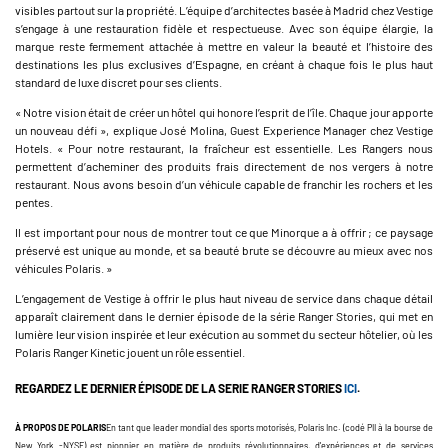
visibles partout sur la propriété. L’équipe d’architectes basée à Madrid chez Vestige
s’engage à une restauration fidèle et respectueuse. Avec son équipe élargie, la
marque reste fermement attachée à mettre en valeur la beauté et l’histoire des
destinations les plus exclusives d’Espagne, en créant à chaque fois le plus haut
standard de luxe discret pour ses clients.
« Notre vision était de créer un hôtel qui honore l’esprit de l’île. Chaque jour apporte
un nouveau défi », explique José Molina, Guest Experience Manager chez Vestige
Hotels. « Pour notre restaurant, la fraîcheur est essentielle. Les Rangers nous
permettent d’acheminer des produits frais directement de nos vergers à notre
restaurant. Nous avons besoin d’un véhicule capable de franchir les rochers et les
pentes.
Il est important pour nous de montrer tout ce que Minorque a à offrir ; ce paysage
préservé est unique au monde, et sa beauté brute se découvre au mieux avec nos
véhicules Polaris. »
L’engagement de Vestige à offrir le plus haut niveau de service dans chaque détail
apparaît clairement dans le dernier épisode de la série Ranger Stories, qui met en
lumière leur vision inspirée et leur exécution au sommet du secteur hôtelier, où les
Polaris Ranger Kinetic jouent un rôle essentiel.
REGARDEZ LE DERNIER ÉPISODE DE LA SERIE RANGER STORIES
ICI
.
À PROPOS DE POLARIS
En tant que leader mondial des sports motorisés, Polaris Inc. (codé PII à la bourse de
New York -NYSE) est pionnier en matière de produits révolutionnaires, d'expériences et de services