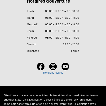
Horaires d'ouverture
Lundi
08
:
00 - 12
:
00 / 14
:
00 - 18
:
00
Mardi
08
:
00 - 12
:
00 / 14
:
00 - 18
:
00
Mercredi
08
:
00 - 12
:
00 / 14
:
00 - 18
:
00
Jeudi
08
:
00 - 12
:
00 / 14
:
00 - 18
:
00
Vendredi
08
:
00 - 12
:
00 / 14
:
00 - 18
:
00
Samedi
09
:
00 - 12
:
00
Dimanche
Fermé
Mentions légales
Attention ce site internet contient des photos et des vidéos réalisées sur terrain
privé aux Etats-Unis. L'utilisation de ces véhicules dans un environnement
semblable dans votre juridiction peut s'avérer interdite par la législation et/ou